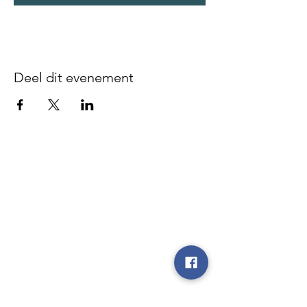
Deel dit evenement
Disclaimer - We zijn niet
verantwoordelijk voor gebeurlijke
ongevallen of diefstal vóór, tijdens of
na onze evenementen, noch op de
parking, noch op de plaatsen waar de
evenementen doorgaan, noch tijdens
de heen- en terugrit.