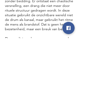
zonder bedding. Er ontstaat een chaotische
versnelling, een drang die niet meer door
rituele structuur gedragen wordt. In deze
situatie gebruikt de onzichtbare wereld niet
de drum als kanaal, maar gebruikt het ritme
de mens als brandstof. Dat is geen heilige
bezetenheid, maar een breuk van beheer.
De traditionele omgangsvorm: de
drum als bondgenoot
Wie met de geest van de drum werkt, staat
voor verantwoordelijkheid.
Daarom wordt de drum traditioneel
aangesproken als drager.
Men wekt haar, men vraagt toestemming,
men dankt haar na afloop. Dit is een manier
om de relatie helder te houden: men
herinnert zichzelf eraan dat men met
krachten werkt, niet met een neutraal
voorwerp.
De drum wordt ook beschermd om de
grens zuiver te houden. Men laat haar niet