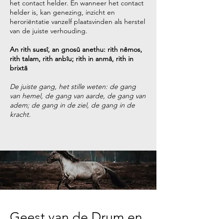
het contact helder. En wanneer het contact
helder is, kan genezing, inzicht en
heroriëntatie vanzelf plaatsvinden als herstel
van de juiste verhouding.
An rith suesî, an gnosû anethu: rith nêmos,
rith talam, rith anbîu; rith in anmâ, rith in
brixtâ
De juiste gang, het stille weten: de gang
van hemel, de gang van aarde, de gang van
adem; de gang in de ziel, de gang in de
kracht.
Geest van de Drum en