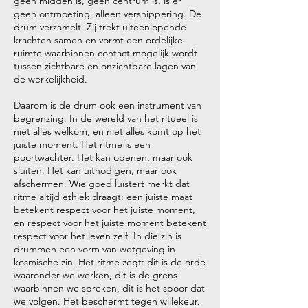
geen midden is, geen centrum is, is er
geen ontmoeting, alleen versnippering. De
drum verzamelt. Zij trekt uiteenlopende
krachten samen en vormt een ordelijke
ruimte waarbinnen contact mogelijk wordt
tussen zichtbare en onzichtbare lagen van
de werkelijkheid.
Daarom is de drum ook een instrument van
begrenzing. In de wereld van het ritueel is
niet alles welkom, en niet alles komt op het
juiste moment. Het ritme is een
poortwachter. Het kan openen, maar ook
sluiten. Het kan uitnodigen, maar ook
afschermen. Wie goed luistert merkt dat
ritme altijd ethiek draagt: een juiste maat
betekent respect voor het juiste moment,
en respect voor het juiste moment betekent
respect voor het leven zelf. In die zin is
drummen een vorm van wetgeving in
kosmische zin. Het ritme zegt: dit is de orde
waaronder we werken, dit is de grens
waarbinnen we spreken, dit is het spoor dat
we volgen. Het beschermt tegen willekeur.