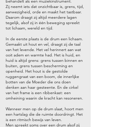
behandelt als een muziekinstrument.
Zij neemt iets dat onzichtbaar is, grens, tijd,
aanwezigheid, orde en maakt het tastbaar.
Daarom draagt zij altijd meerdere lagen
tegelijk, alsof zij in één beweging spreekt
tot lichaam, wereld en tijd.
In de eerste plaats is de drum een lichaam.
Gemaakt uit hout en vel, draagt zij de taal
van het levende. Het vel herinnert aan wat
ooit adem en warmte had. Het is huid, en
huid is altijd grens: grens tussen binnen en
buiten, grens tussen bescherming en
openheid. Het hout is de gestolde
ruggengraat van een boom, de innerlijke
botten van de Moeder die ons doen
denken aan haar gesteente. En de cirkel
van het frame is een ribbenkast: een
omheining waarin de kracht kan resoneren.
Wanneer men op de drum slaat, hoort men
een hartslag die de ruimte doordringt. Het
is een ritmisch bewijs van leven.
Men spreekt soms over een drum alsof zij