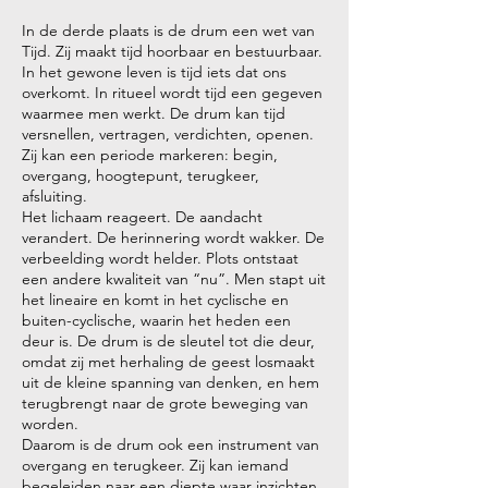
In de derde plaats is de drum een wet van
Tijd. Zij maakt tijd hoorbaar en bestuurbaar.
In het gewone leven is tijd iets dat ons
overkomt. In ritueel wordt tijd een gegeven
waarmee men werkt. De drum kan tijd
versnellen, vertragen, verdichten, openen.
Zij kan een periode markeren: begin,
overgang, hoogtepunt, terugkeer,
afsluiting.
Het lichaam reageert. De aandacht
verandert. De herinnering wordt wakker. De
verbeelding wordt helder. Plots ontstaat
een andere kwaliteit van “nu”. Men stapt uit
het lineaire en komt in het cyclische en
buiten-cyclische, waarin het heden een
deur is. De drum is de sleutel tot die deur,
omdat zij met herhaling de geest losmaakt
uit de kleine spanning van denken, en hem
terugbrengt naar de grote beweging van
worden.
Daarom is de drum ook een instrument van
overgang en terugkeer. Zij kan iemand
begeleiden naar een diepte waar inzichten,