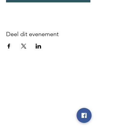
Deel dit evenement
Disclaimer - We zijn niet
verantwoordelijk voor gebeurlijke
ongevallen of diefstal vóór, tijdens of
na onze evenementen, noch op de
parking, noch op de plaatsen waar de
evenementen doorgaan, noch tijdens
de heen- en terugrit.