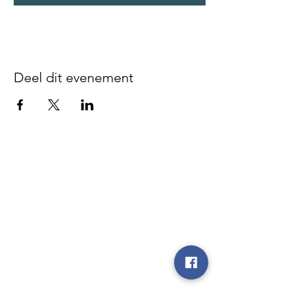
Deel dit evenement
Disclaimer - We zijn niet
verantwoordelijk voor gebeurlijke
ongevallen of diefstal vóór, tijdens of
na onze evenementen, noch op de
parking, noch op de plaatsen waar de
evenementen doorgaan, noch tijdens
de heen- en terugrit.