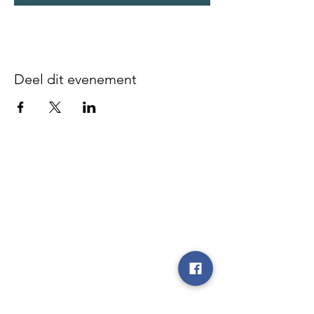
Deel dit evenement
Disclaimer - We zijn niet
verantwoordelijk voor gebeurlijke
ongevallen of diefstal vóór, tijdens of
na onze evenementen, noch op de
parking, noch op de plaatsen waar de
evenementen doorgaan, noch tijdens
de heen- en terugrit.