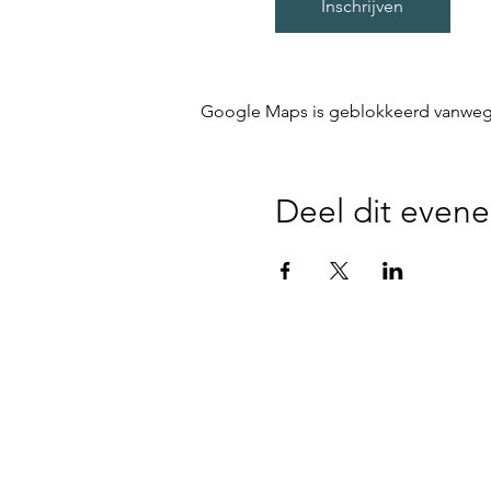
Inschrijven
Google Maps is geblokkeerd vanwege j
Deel dit even
Disclaimer - We zijn niet verantwoor
parking, noch op de plaatsen waar 