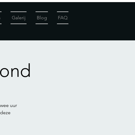
s
Galerij
Blog
FAQ
Hond
twee uur
 deze