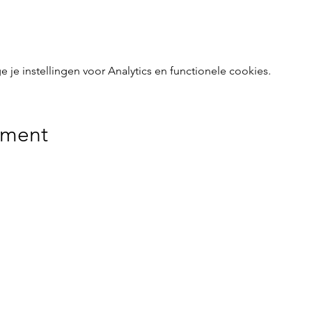
e instellingen voor Analytics en functionele cookies.
ement
delijk voor gebeurlijke ongevallen of diefstal vóór, tijdens 
de evenementen doorgaan, noch tijdens de heen- en terugrit.
Menu
Follow Us