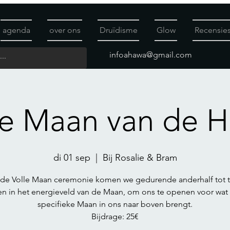
agenda
over ons
Druïdisme
Glow
Recensie
infoahawa@gmail.com
le Maan van de 
di 01 sep
  |  
Bij Rosalie & Bram
 de Volle Maan ceremonie komen we gedurende anderhalf tot 
n in het energieveld van de Maan, om ons te openen voor wat
specifieke Maan in ons naar boven brengt.
Bijdrage: 25€