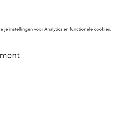
e instellingen voor Analytics en functionele cookies.
ement
delijk voor gebeurlijke ongevallen of diefstal vóór, tijdens 
de evenementen doorgaan, noch tijdens de heen- en terugrit.
Menu
Follow Us