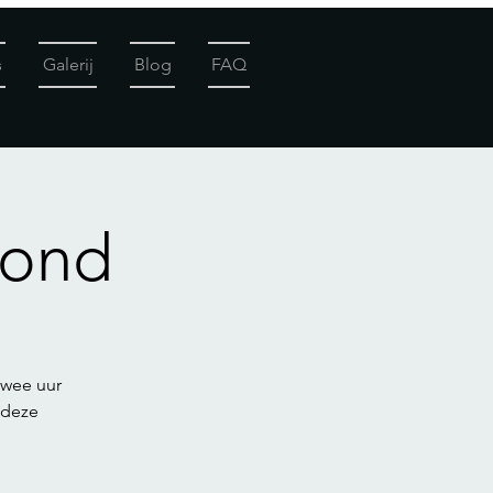
s
Galerij
Blog
FAQ
Hond
twee uur
 deze