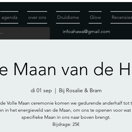
agenda
over ons
Druïdisme
Glow
Recensie
infoahawa@gmail.com
le Maan van de 
di 01 sep
  |  
Bij Rosalie & Bram
 de Volle Maan ceremonie komen we gedurende anderhalf tot 
n in het energieveld van de Maan, om ons te openen voor wat
specifieke Maan in ons naar boven brengt.
Bijdrage: 25€