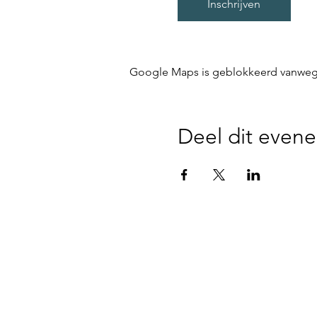
Inschrijven
Google Maps is geblokkeerd vanwege j
Deel dit even
Disclaimer - We zijn niet verantwoor
parking, noch op de plaatsen waar 