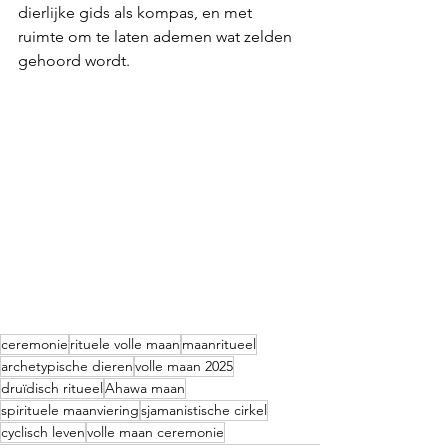
dierlijke gids als kompas, en met 
ruimte om te laten ademen wat zelden 
gehoord wordt.
ceremonie
rituele volle maan
maanritueel
archetypische dieren
volle maan 2025
druïdisch ritueel
Ahawa maan
spirituele maanviering
sjamanistische cirkel
cyclisch leven
volle maan ceremonie