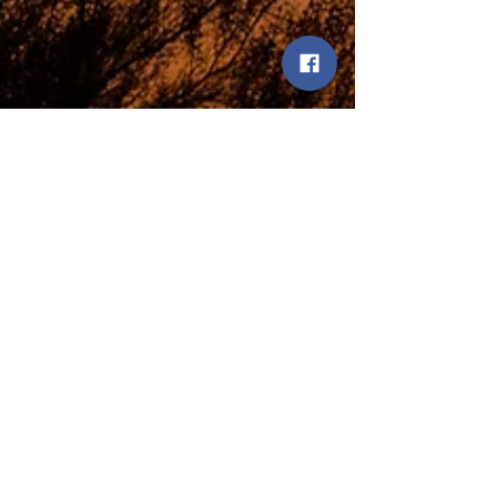
Stefaan Loncke
5 jul 2025
2 minuten om te lezen
De Volle Maan als ritueel venster
Onder het licht van de volle maan opent zich een
ritueel veld van stilte, herinnering en loslaten. In
kring, onder de sterren, ontmoeten we dierlijke
archetypen en het cyclisch weten van de aarde.
Een zachte ceremonie waarin niets hoeft, maar
alles mag bewegen. Welkom in de maancirkel van