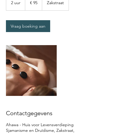
euro
2 uur
2
€ 95
Zakstraat
u
u
r
Vraag boeking aan
Contactgegevens
Ahawa - Huis voor Levensverdieping
Sjamanisme en Druïdisme, Zakstraat,