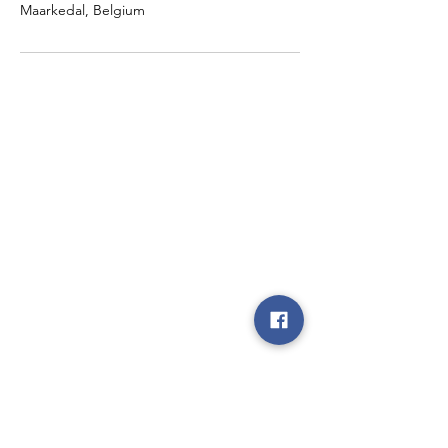
Maarkedal, Belgium
Disclaimer - We zijn niet
verantwoordelijk voor gebeurlijke
ongevallen of diefstal vóór, tijdens of
na onze evenementen, noch op de
parking, noch op de plaatsen waar de
evenementen doorgaan, noch tijdens
de heen- en terugrit.
Menu
Follow Us
Contact