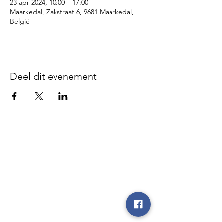
23 apr 2024, 10:00 – 17:00
Maarkedal, Zakstraat 6, 9681 Maarkedal,
België
Deel dit evenement
Disclaimer - We zijn niet
verantwoordelijk voor gebeurlijke
ongevallen of diefstal vóór, tijdens of
na onze evenementen, noch op de
parking, noch op de plaatsen waar de
evenementen doorgaan, noch tijdens
de heen- en terugrit.