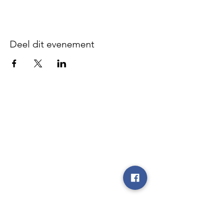
Deel dit evenement
Disclaimer - We zijn niet
verantwoordelijk voor gebeurlijke
ongevallen of diefstal vóór, tijdens of
na onze evenementen, noch op de
parking, noch op de plaatsen waar de
evenementen doorgaan, noch tijdens
de heen- en terugrit.