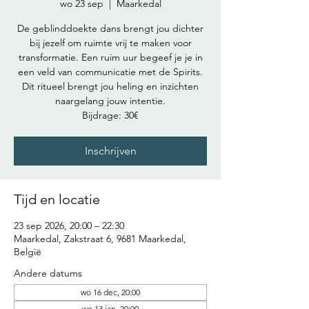
wo 23 sep
  |  
Maarkedal
De geblinddoekte dans brengt jou dichter
bij jezelf om ruimte vrij te maken voor
transformatie. Een ruim uur begeef je je in
een veld van communicatie met de Spirits.
Dit ritueel brengt jou heling en inzichten
naargelang jouw intentie.
Bijdrage: 30€
Inschrijven
Tijd en locatie
23 sep 2026, 20:00 – 22:30
Maarkedal, Zakstraat 6, 9681 Maarkedal,
België
Andere datums
wo 16 dec, 20:00
wo 13 jan, 20:00