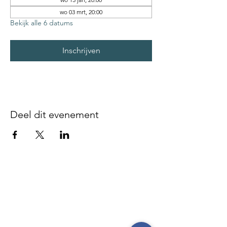
wo 03 mrt, 20:00
Bekijk alle 6 datums
Inschrijven
Deel dit evenement
Disclaimer - We zijn niet
verantwoordelijk voor gebeurlijke
ongevallen of diefstal vóór, tijdens of
na onze evenementen, noch op de
parking, noch op de plaatsen waar de