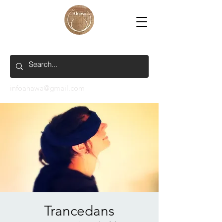
infoahawa@gmail.com
Trancedans