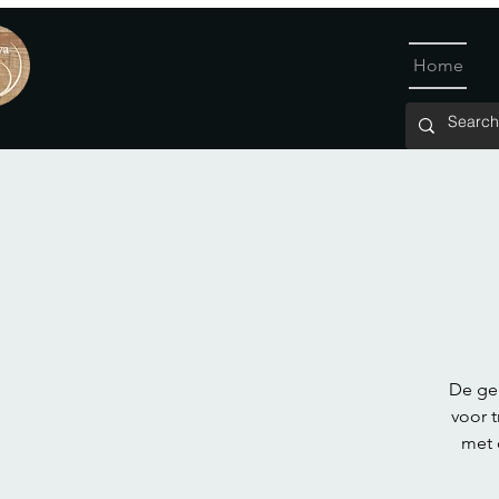
Home
De geb
voor 
met 