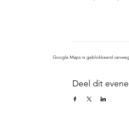
Google Maps is geblokkeerd vanwege j
Deel dit even
Disclaimer - We zijn niet verantwoor
parking, noch op de plaatsen waar 