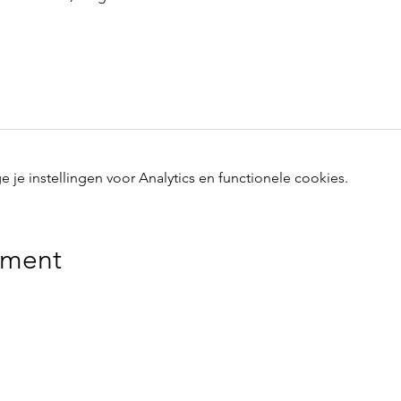
e instellingen voor Analytics en functionele cookies.
ement
delijk voor gebeurlijke ongevallen of diefstal vóór, tijdens 
de evenementen doorgaan, noch tijdens de heen- en terugrit.