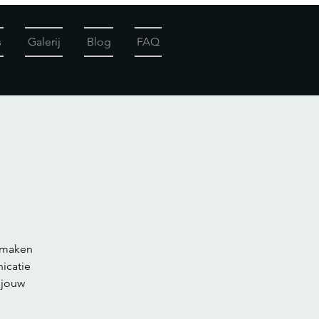
s
Galerij
Blog
FAQ
e maken
icatie
 jouw