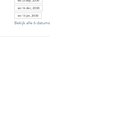
wo 23 sep, 20:00
wo 16 dec, 20:00
wo 13 jan, 20:00
Bekijk alle 6 datums
of na onze evenementen, noch op de