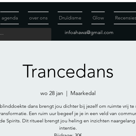
agenda
over ons
Druïdisme
Glow
Recensie
infoahawa@gmail.com
Trancedans
wo 28 jan
  |  
Maarkedal
linddoekte dans brengt jou dichter bij jezelf om ruimte vrij t
transformatie. Een ruim uur begeef je je in een veld van commun
de Spirits. Dit ritueel brengt jou heling en inzichten naargelang
intentie.
Bijdrage: 30€