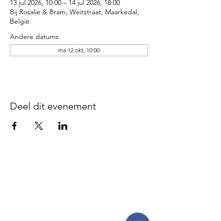
13 jul 2026, 10:00 – 14 jul 2026, 18:00
Bij Rosalie & Bram, Weitstraat, Maarkedal,
België
Andere datums
ma 12 okt, 10:00
Deel dit evenement
Disclaimer - We zijn niet
verantwoordelijk voor gebeurlijke
ongevallen of diefstal vóór, tijdens of
na onze evenementen, noch op de
parking, noch op de plaatsen waar de
evenementen doorgaan, noch tijdens