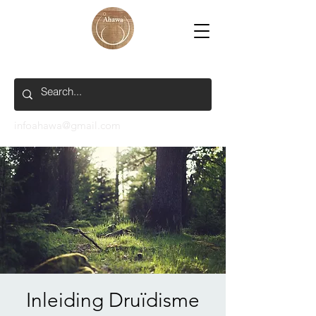
infoahawa@gmail.com
Inleiding Druïdisme