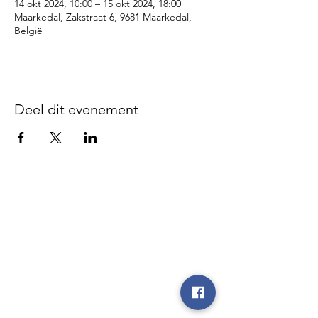
14 okt 2024, 10:00 – 15 okt 2024, 18:00
Maarkedal, Zakstraat 6, 9681 Maarkedal,
België
Deel dit evenement
Disclaimer - We zijn niet
verantwoordelijk voor gebeurlijke
ongevallen of diefstal vóór, tijdens of
na onze evenementen, noch op de
parking, noch op de plaatsen waar de
evenementen doorgaan, noch tijdens
de heen- en terugrit.