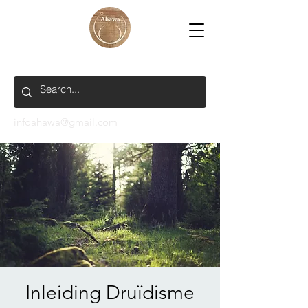
infoahawa@gmail.com
Inleiding Druïdisme