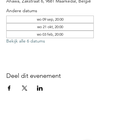
Ahawa, Zakstraat 6, 9681 Maarkedal, België
Andere datums
wo 09 sep, 20:00
wo 21 okt, 20:00
wo 03 feb, 20:00
Bekijk alle 6 datums
Deel dit evenement
Disclaimer - We zijn niet
verantwoordelijk voor gebeurlijke
ongevallen of diefstal vóór, tijdens of
na onze evenementen, noch op de