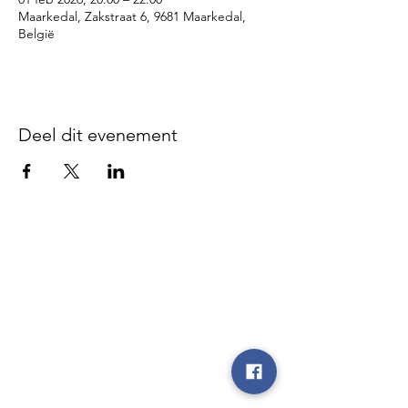
Maarkedal, Zakstraat 6, 9681 Maarkedal,
België
Deel dit evenement
Disclaimer - We zijn niet
verantwoordelijk voor gebeurlijke
ongevallen of diefstal vóór, tijdens of
na onze evenementen, noch op de
parking, noch op de plaatsen waar de
evenementen doorgaan, noch tijdens
de heen- en terugrit.