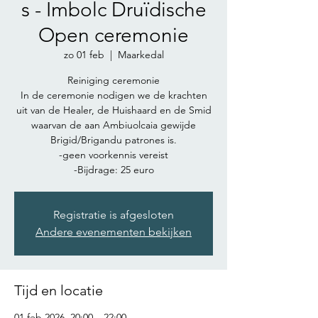
s - Imbolc Druïdische
Open ceremonie
zo 01 feb
  |  
Maarkedal
Reiniging ceremonie
In de ceremonie nodigen we de krachten
uit van de Healer, de Huishaard en de Smid
waarvan de aan Ambiuolcaia gewijde
Brigid/Brigandu patrones is.
-geen voorkennis vereist
-Bijdrage: 25 euro
Registratie is afgesloten
Andere evenementen bekijken
Tijd en locatie
01 feb 2026, 20:00 – 22:00